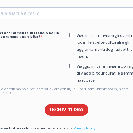
vi attualmente in Italia o hai in
Vivo in Italia: Inviami gli eventi
rogramma una visita?
locali, le scelte culturali e gli
aggiornamenti degli addetti a
lavori.
Viaggio in Italia: Inviami consig
di viaggio, tour curati e gem
nascoste.
 lo chiediamo solo per potervi inviare consigli più pertinenti: niente spam, niente
emenze.
ISCRIVITI ORA
serendo il tuo indirizzo e-mail accetti la nostra
Privacy Policy