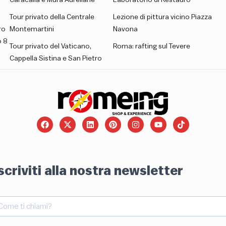
Caracalla e Mura Aureliane
Laboratorio di Restauro
Tour privato della Centrale
Lezione di pittura vicino Piazza
ro
Montemartini
Navona
 8
Tour privato del Vaticano,
Roma: rafting sul Tevere
Cappella Sistina e San Pietro
scriviti alla nostra newsletter