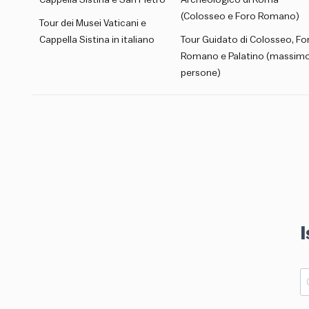
Cappella Sistina e San Pietro
Archeologico di Roma
(Colosseo e Foro Romano)
Tour dei Musei Vaticani e
Cappella Sistina in italiano
Tour Guidato di Colosseo, Fo
Romano e Palatino (massimo
persone)
I