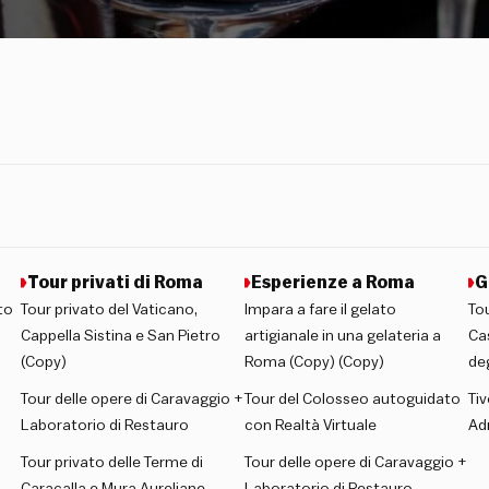
Tour privati di Roma
Esperienze a Roma
G
to
Tour privato del Vaticano,
Impara a fare il gelato
Tou
Cappella Sistina e San Pietro
artigianale in una gelateria a
Ca
(Copy)
Roma (Copy) (Copy)
deg
Tour delle opere di Caravaggio +
Tour del Colosseo autoguidato
Tiv
Laboratorio di Restauro
con Realtà Virtuale
Ad
Tour privato delle Terme di
Tour delle opere di Caravaggio +