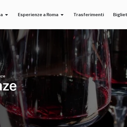
ma
Esperienze a Roma
Trasferimenti
Bigliet
nze
nze