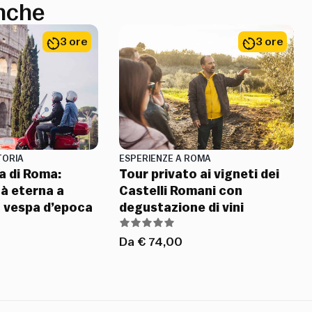
anche
3 ore
3 ore
TORIA
ESPERIENZE A ROMA
a di Roma:
Tour privato ai vigneti dei
tà eterna a
Castelli Romani con
a vespa d’epoca
degustazione di vini
Da
€
74,00