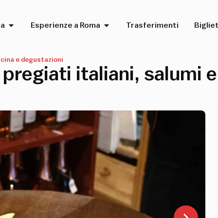
ma
Esperienze a Roma
Trasferimenti
Bigliet
ucina e degustazioni
pregiati italiani, salumi 