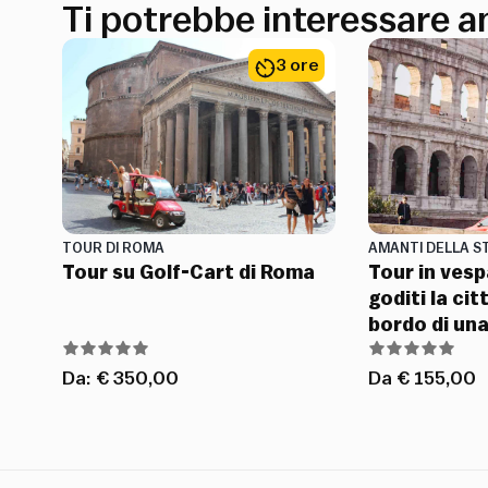
Ti potrebbe interessare 
3 ore
TOUR DI ROMA
AMANTI DELLA S
Tour su Golf-Cart di Roma
Tour in vesp
goditi la cit
bordo di un
Da:
€
350,00
Da
€
155,00