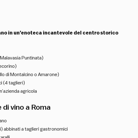
no in un’enoteca incantevole del centro storico
 Malavasia Puntinata)
ecorino)
ello di Montalcino o Amarone)
(4 taglieri)
un’azienda agricola
e di vino a Roma
mano
si) abbinati a taglieri gastronomici
aralli