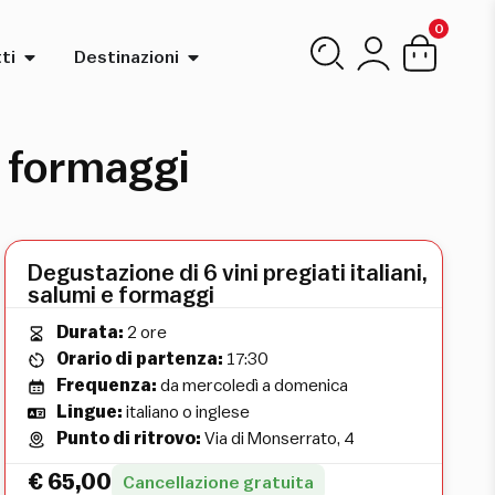
0
ti
Destinazioni
e formaggi
Degustazione di 6 vini pregiati italiani,
salumi e formaggi
Durata:
2 ore
Orario di partenza:
17:30
Frequenza:
da mercoledì a domenica
Lingue:
italiano o inglese
Punto di ritrovo:
Via di Monserrato, 4
€
65,00
Cancellazione gratuita