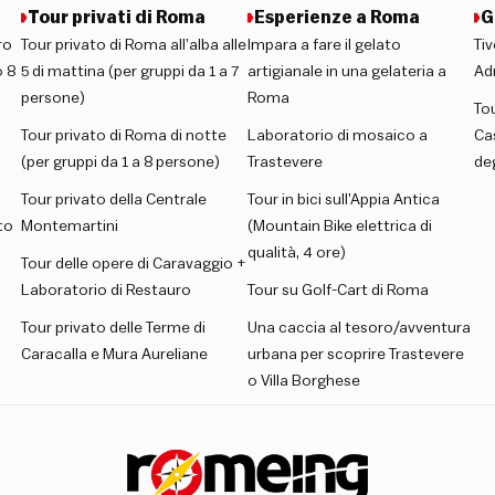
Tour privati di Roma
Esperienze a Roma
G
ro
Tour privato di Roma all’alba alle
Impara a fare il gelato
Tiv
 8
5 di mattina (per gruppi da 1 a 7
artigianale in una gelateria a
Ad
persone)
Roma
Tou
Tour privato di Roma di notte
Laboratorio di mosaico a
Ca
(per gruppi da 1 a 8 persone)
Trastevere
deg
Tour privato della Centrale
Tour in bici sull’Appia Antica
to
Montemartini
(Mountain Bike elettrica di
qualità, 4 ore)
Tour delle opere di Caravaggio +
Laboratorio di Restauro
Tour su Golf-Cart di Roma
Tour privato delle Terme di
Una caccia al tesoro/avventura
Caracalla e Mura Aureliane
urbana per scoprire Trastevere
o Villa Borghese