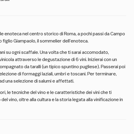
vole enoteca nel centro storico di Roma, a pochi passi da Campo
uo figlio Giampaolo, il sommelier dell’enoteca.
iani su ogni scaffale. Una volta che ti sarai accomodato,
vinicola attraverso le degustazione di 6 vini. Inizierai con un
mpagnato da taralli (un tipico spuntino pugliese). Passerai poi
selezione di formaggi laziali, umbri e toscani. Per terminare,
ad una selezione di salumi e affettati.
, le tecniche del vino e le caratteristiche dei vini che ti
l vino, oltre alla cultura e la storia legata alla vinificazione in