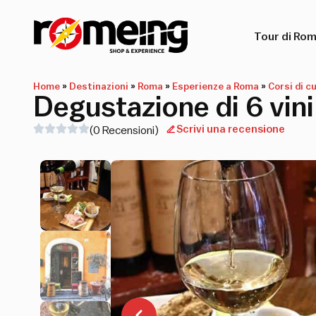
Tour di Ro
Home
»
Destinazioni
»
Roma
»
Esperienze a Roma
»
Corsi di c
Degustazione di 6 vini 
Scrivi una recensione
(0 Recensioni)