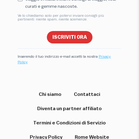
curati e gemme nascoste.
Ve lo chiediamo solo per potervi inviare consigli più
pertinenti: niente spam, niente scemenze.
ISCRIVITI ORA
Inserendo il tuo indirizzo e-mail accetti la nostra
Privacy
Policy
Ciao! Sono qui per aiutarti a trovare
l'esperienza perfetta. Iniziamo!
Chi siamo
Contattaci
Quale destinazione ti interessa?
Diventa un partner affiliato
Termini e Condizioni di Servizio
Privacy Policy
Rome Website