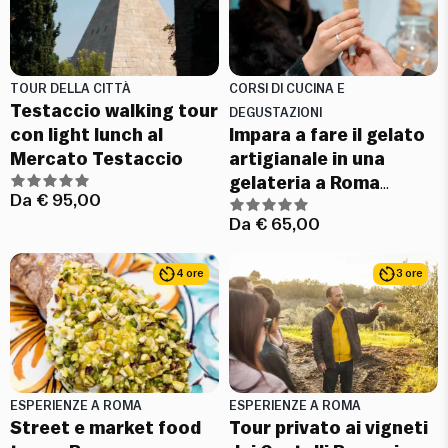
TOUR DELLA CITTÀ
CORSI DI CUCINA E
Testaccio walking tour
DEGUSTAZIONI
con light lunch al
Impara a fare il gelato
Mercato Testaccio
artigianale in una
gelateria a Roma
Da
€
95,00
(Copy) (Copy)
Da
€
65,00
4 ore
3 ore
ESPERIENZE A ROMA
ESPERIENZE A ROMA
Street e market food
Tour privato ai vigneti