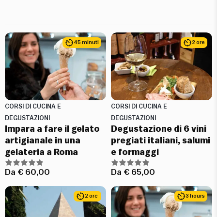
45 minuti
2 ore
CORSI DI CUCINA E
CORSI DI CUCINA E
DEGUSTAZIONI
DEGUSTAZIONI
Impara a fare il gelato
Degustazione di 6 vini
artigianale in una
pregiati italiani, salumi
gelateria a Roma
e formaggi
Da
€
60,00
Da
€
65,00
2 ore
3 hours