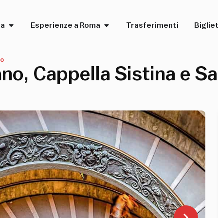
ma
Esperienze a Roma
Trasferimenti
Bigliet
no
ano, Cappella Sistina e S