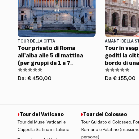
TOUR DELLA CITTÀ
AMANTI DELLA S
Tour privato di Roma
Tour in vesp
all’alba alle 5 di mattina
goditi la cit
(per gruppi da 1 a 7
bordo di un
persone)
Da:
€
450,00
Da
€
155,00
Tour del Vaticano
Tour del Colosseo
Tour dei Musei Vaticani e
Tour Guidato di Colosseo, Fo
Cappella Sistina in italiano
Romano e Palatino (massimo
persone)