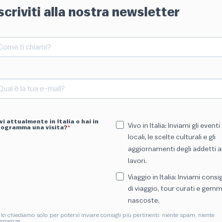
scriviti alla nostra newsletter
vi attualmente in Italia o hai in
Vivo in Italia: Inviami gli eventi
rogramma una visita?
locali, le scelte culturali e gli
aggiornamenti degli addetti a
lavori.
Viaggio in Italia: Inviami consig
di viaggio, tour curati e gem
nascoste.
 lo chiediamo solo per potervi inviare consigli più pertinenti: niente spam, niente
emenze.