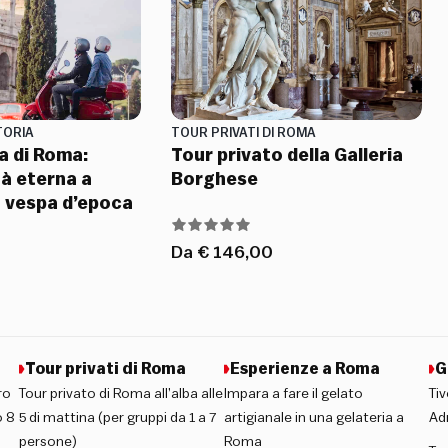
TORIA
TOUR PRIVATI DI ROMA
a di Roma:
Tour privato della Galleria
tà eterna a
Borghese
a vespa d’epoca
Da
€
146,00
Tour privati di Roma
Esperienze a Roma
G
ro
Tour privato di Roma all’alba alle
Impara a fare il gelato
Tiv
 8
5 di mattina (per gruppi da 1 a 7
artigianale in una gelateria a
Ad
persone)
Roma