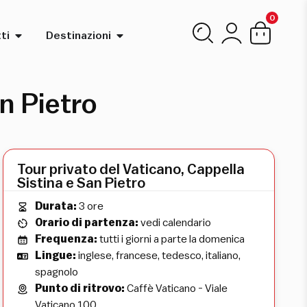
0
ti
Destinazioni
an Pietro
Tour privato del Vaticano, Cappella
Sistina e San Pietro
Durata:
3 ore
Orario di partenza:
vedi calendario
Frequenza:
tutti i giorni a parte la domenica
Lingue:
inglese, francese, tedesco, italiano,
spagnolo
Punto di ritrovo:
Caffè Vaticano - Viale
Vaticano 100