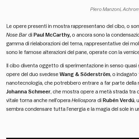
Piero Manzoni,
Achro
Le opere presenti in mostra rappresentano del cibo, o so
Nose Bar
di
Paul McCarthy,
o ancora sono la condensazion
gamma di rielaborazioni del tema, rappresentative dei molti
sono le famose alterazioni del pane, operate con la verni
Il cibo diventa oggetto di sperimentazione in senso quasi s
opere del duo svedese
Wang & Söderström
, o indagato 
nanotecnologia, che potrebbero entrare a far parte della n
Johanna Schmeer
, che mostra opere a metà strada tra og
vitale torna anche nell’opera
Heliospora
di
Rubén Verdú
, 
sembra condensare tutta l’energia e la magia del sole in u