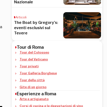
Nazionale
Articoli
The Boat by Gregory’s:
ia
eventi esclusivi sul
Tevere
Tour di Roma
Tour del Colosseo
Tour del Vaticano
Tour privati
Tour Galleria Borghese
Tour della città
Gite di un giorno
Esperienze a Roma
Arte e artigianato
Corsi di cucina e le degustazioni di vino