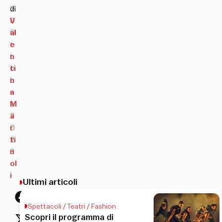
2
di
0
V
O
al
t
e
t
n
o
ti
b
n
r
a
e
M
2
a
0
r
2
ti
3
n
ol
i
Ultimi articoli
Spettacoli / Teatri / Fashion
Scopri il programma di