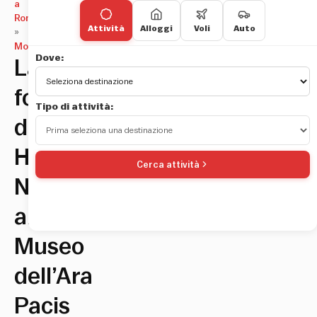
a
Roma
Attività
Alloggi
Voli
Auto
»
Mostre
Dove:
La
fotografia
Tipo di attività:
di
Helmut
Cerca attività
Newton
al
Museo
dell’Ara
Pacis