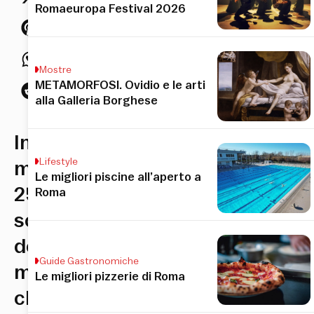
Romaeuropa Festival 2026
Mostre
METAMORFOSI. Ovidio e le arti
alla Galleria Borghese
In
Lifestyle
mostra
Le migliori piscine all’aperto a
250
Roma
scatti
del
Guide Gastronomiche
maestro
Le migliori pizzerie di Roma
che