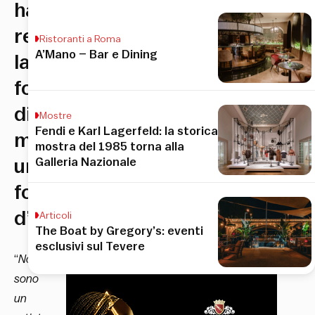
ha
reso
Ristoranti a Roma
A’Mano – Bar e Dining
la
fotografia
di
Mostre
Fendi e Karl Lagerfeld: la storica
moda
mostra del 1985 torna alla
Galleria Nazionale
una
forma
d’arte
Articoli
The Boat by Gregory’s: eventi
esclusivi sul Tevere
“
Non
sono
un