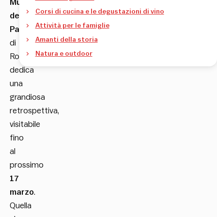
Museo
Corsi di cucina e le degustazioni di vino
dell’Ara
Attività per le famiglie
Pacis
Amanti della storia
di
Natura e outdoor
Roma
dedica
una
grandiosa
retrospettiva,
visitabile
fino
al
prossimo
17
marzo
.
Quella