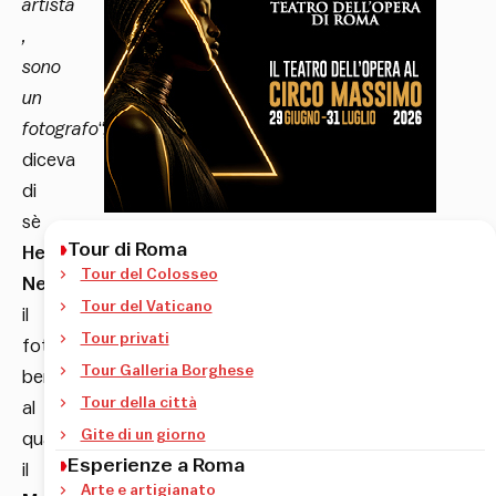
artista
,
sono
un
fotografo
“,
diceva
di
sè
Tour di Roma
Helmut
Tour del Colosseo
Newton
,
Tour del Vaticano
il
Tour privati
fotografo
Tour Galleria Borghese
berlinese
Tour della città
al
Gite di un giorno
quale
Esperienze a Roma
il
Arte e artigianato