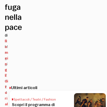
fuga
nella
pace
1
di
8
R
M
o
a
m
g
ei
gi
n
o
g
2
E
0
di
2
t
Ultimi articoli
4
o
ri
Spettacoli / Teatri / Fashion
al
Scopri il programma di