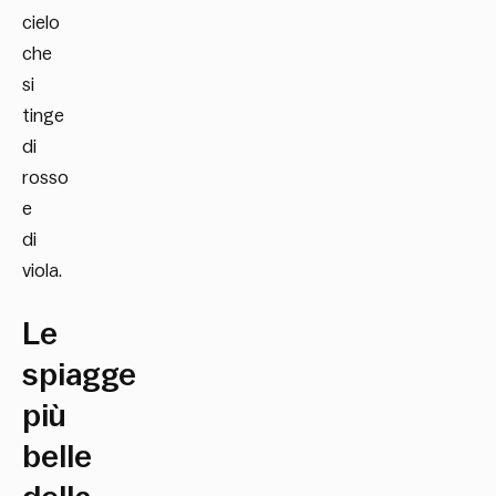
cielo
che
si
tinge
di
rosso
e
di
viola.
Le
spiagge
più
belle