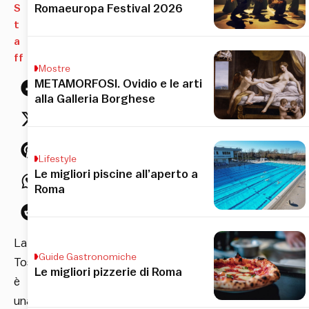
S
Romaeuropa Festival 2026
t
a
ff
Mostre
METAMORFOSI. Ovidio e le arti
alla Galleria Borghese
Lifestyle
Le migliori piscine all’aperto a
Roma
La
Guide Gastronomiche
Toscana
Le migliori pizzerie di Roma
è
una