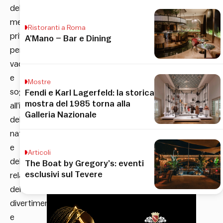
delle
mete
Ristoranti a Roma
privilegiate
A’Mano – Bar e Dining
per
vacanze
e
Mostre
soggiorni
Fendi e Karl Lagerfeld: la storica
mostra del 1985 torna alla
all’insegna
Galleria Nazionale
della
natura
e
Articoli
del
The Boat by Gregory’s: eventi
esclusivi sul Tevere
relax,
del
divertimento
e