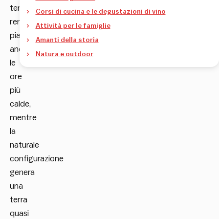
temperato
Corsi di cucina e le degustazioni di vino
rende
Attività per le famiglie
piacevoli
Amanti della storia
anche
Natura e outdoor
le
ore
più
calde,
mentre
la
naturale
configurazione
genera
una
terra
quasi