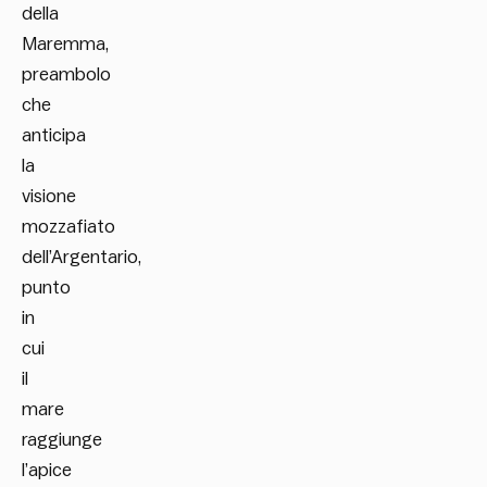
della
Maremma,
preambolo
che
anticipa
la
visione
mozzafiato
dell’Argentario,
punto
in
cui
il
mare
raggiunge
l’apice