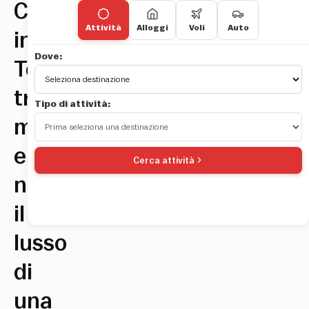
Campeggi
Attività
Alloggi
Voli
Auto
in
Dove:
Toscana,
tra
Tipo di attività:
mare
e
Cerca attività
natura:
il
lusso
di
una