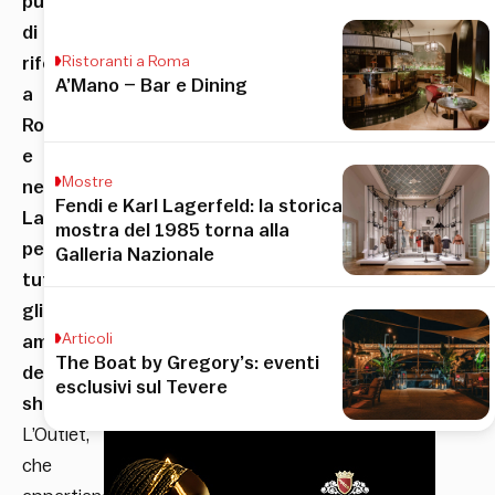
punto
di
riferimento
Ristoranti a Roma
A’Mano – Bar e Dining
a
Roma
e
Mostre
nel
Fendi e Karl Lagerfeld: la storica
Lazio
mostra del 1985 torna alla
per
Galleria Nazionale
tutti
gli
Articoli
amanti
The Boat by Gregory’s: eventi
dello
esclusivi sul Tevere
shopping
.
L’Outlet,
che