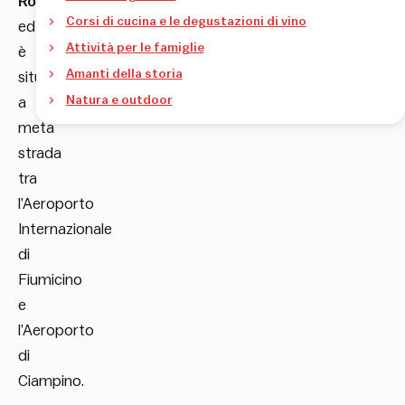
Roma
Corsi di cucina e le degustazioni di vino
ed
Attività per le famiglie
è
Amanti della storia
situato
Natura e outdoor
a
metà
strada
tra
l’Aeroporto
Internazionale
di
Fiumicino
e
l’Aeroporto
di
Ciampino.