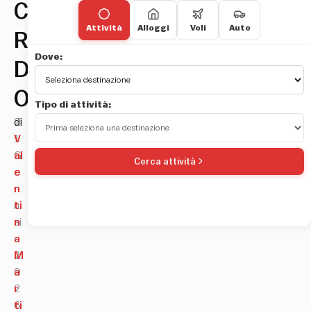
Castel
Attività
Alloggi
Voli
Auto
Romano
Dove:
Designer
Outlet
Tipo di attività:
2
di
1
V
G
al
Cerca attività
e
e
n
n
n
ti
ai
n
o
a
2
M
0
a
2
r
6
ti