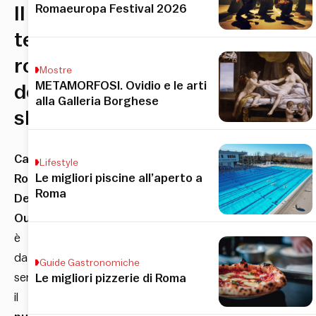
Romaeuropa Festival 2026
Il
tempio
romano
Mostre
METAMORFOSI. Ovidio e le arti
dello
alla Galleria Borghese
shopping
Castel
Lifestyle
Le migliori piscine all’aperto a
Romano
Roma
Designer
Outlet
è
da
Guide Gastronomiche
sempre
Le migliori pizzerie di Roma
il