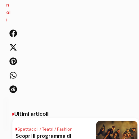
n
ol
i
Ultimi articoli
to
olo
Spettacoli / Teatri / Fashion
Scopri il programma di