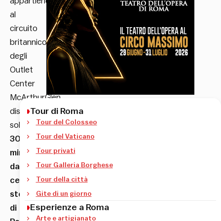
appartiene
al
circuito
britannico
degli
Outlet
Center
McArthurGlen,
Tour di Roma
dista
Tour del Colosseo
solo
Tour del Vaticano
30
Tour privati
minuti
Tour Galleria Borghese
dal
centro
Tour della città
storico
Gite di un giorno
Esperienze a Roma
di
Arte e artigianato