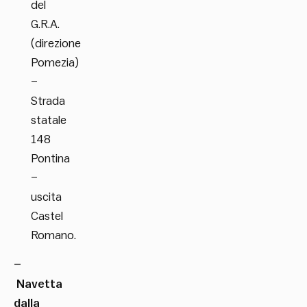
del
G.R.A.
(direzione
Pomezia)
–
Strada
statale
148
Pontina
–
uscita
Castel
Romano.
–
Navetta
dalla