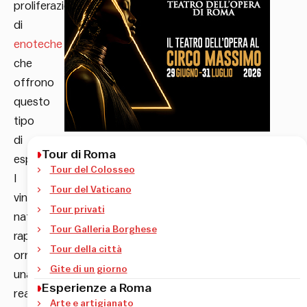
proliferazione
di
enoteche
che
offrono
questo
tipo
di
Tour di Roma
esperienza.
Tour del Colosseo
I
Tour del Vaticano
vini
Tour privati
naturali
Tour Galleria Borghese
rappresentano
Tour della città
ormai
Gite di un giorno
una
Esperienze a Roma
realtà
Arte e artigianato