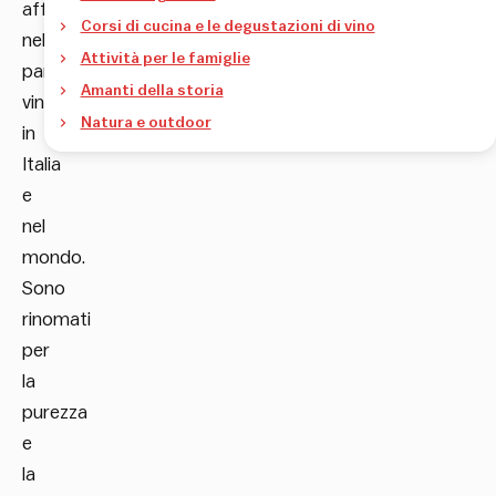
affermata
Corsi di cucina e le degustazioni di vino
nel
Attività per le famiglie
panorama
Amanti della storia
vinicolo
Natura e outdoor
in
Italia
e
nel
mondo.
Sono
rinomati
per
la
purezza
e
la