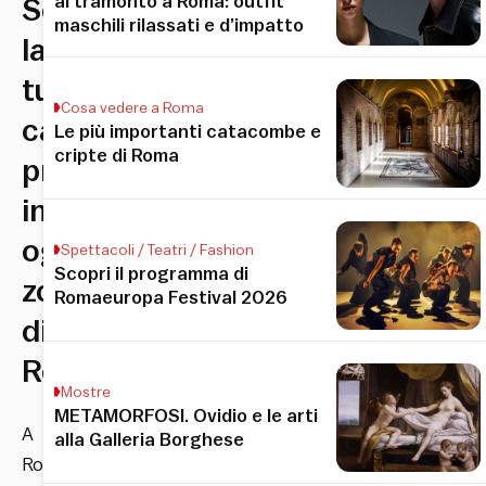
al tramonto a Roma: outfit
Scopri
maschili rilassati e d’impatto
la
tua
Cosa vedere a Roma
cantina
Le più importanti catacombe e
cripte di Roma
preferita
in
ogni
Spettacoli / Teatri / Fashion
Scopri il programma di
zona
Romaeuropa Festival 2026
di
Roma
Mostre
METAMORFOSI. Ovidio e le arti
A
alla Galleria Borghese
Roma,