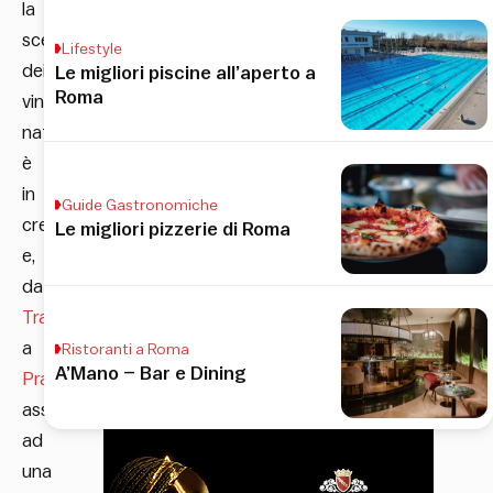
la
scena
Lifestyle
dei
Le migliori piscine all’aperto a
Roma
vini
naturali
è
in
Guide Gastronomiche
crescita
Le migliori pizzerie di Roma
e,
da
Trastevere
a
Ristoranti a Roma
A’Mano – Bar e Dining
Prati
,
assistiamo
ad
una