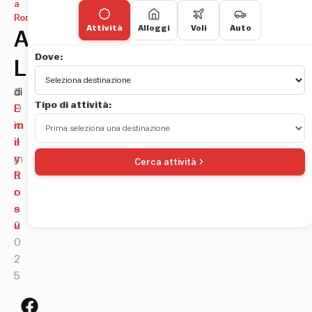
a
Roma
Attività
Alloggi
Voli
Auto
Alcazar
Dove:
Live
1
di
Tipo di attività:
D
E
ic
m
e
il
m
y
Cerca attività
b
R
r
o
e
s
2
u
0
2
5