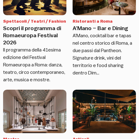
Spettacoli / Teatri / Fashion
Ristoranti a Roma
Scopri il programma di
A’Mano – Bar e Dining
Romaeuropa Festival
A'Mano, cocktail bar e tapas
2026
nel centro storico di Roma, a
Il programma della 41esima
due passi dal Pantheon.
edizione del Festival
Signature drink, vini del
Romaeuropa a Roma: danza,
territorio e food sharing
teatro, circo contemporaneo,
dentro Dim…
arte, musica e mostre.