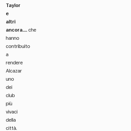
Taylor
e
altri
ancora….
che
hanno
contribuito
a
rendere
Alcazar
uno
dei
club
più
vivaci
della
città.