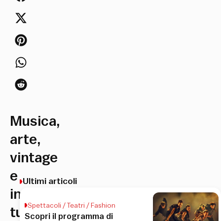
Musica,
arte,
vintage
e
Ultimi articoli
intrattenimento:
Spettacoli / Teatri / Fashion
tutto
Scopri il programma di