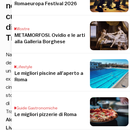
Romaeuropa Festival 2026
nel
cuore
di
Mostre
METAMORFOSI. Ovidio e le arti
Trastevere!
alla Galleria Borghese
Nato
dentro
Lifestyle
un
Le migliori piscine all’aperto a
ex
Roma
cinema
storico
di
Guide Gastronomiche
Trastevere,
Le migliori pizzerie di Roma
Alcazar
Live