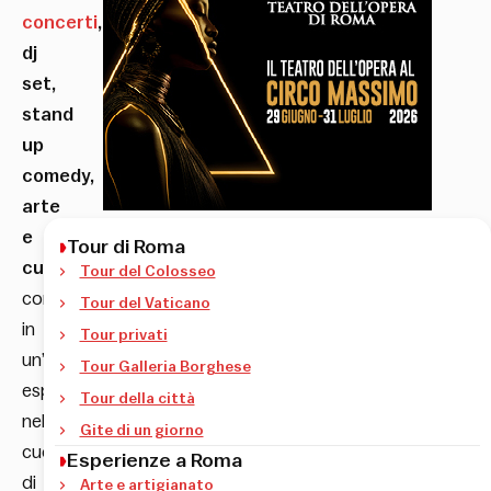
concerti
,
dj
set,
stand
up
comedy,
arte
e
Tour di Roma
cucina
Tour del Colosseo
convivono
Tour del Vaticano
in
Tour privati
un’unica
Tour Galleria Borghese
esperienza,
Tour della città
nel
Gite di un giorno
cuore
Esperienze a Roma
di
Arte e artigianato