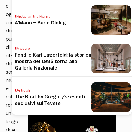
è
oggi
Ristoranti a Roma
uno
A’Mano – Bar e Dining
dei
punti
di
Mostre
Fendi e Karl Lagerfeld: la storica
riferimento
mostra del 1985 torna alla
della
Galleria Nazionale
scena
musicale
e
Articoli
culturale
The Boat by Gregory’s: eventi
esclusivi sul Tevere
romana:
un
luogo
dove