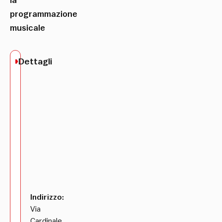
la
programmazione
musicale
Dettagli
Indirizzo:
Via
Cardinale