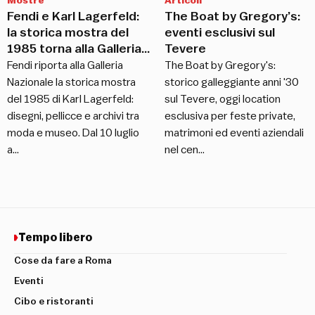
Mostre
Articoli
Fendi e Karl Lagerfeld:
The Boat by Gregory’s:
la storica mostra del
eventi esclusivi sul
1985 torna alla Galleria
Tevere
Nazionale
Fendi riporta alla Galleria
The Boat by Gregory's:
Nazionale la storica mostra
storico galleggiante anni '30
del 1985 di Karl Lagerfeld:
sul Tevere, oggi location
disegni, pellicce e archivi tra
esclusiva per feste private,
moda e museo. Dal 10 luglio
matrimoni ed eventi aziendali
a…
nel cen…
Tempo libero
Cose da fare a Roma
Eventi
Cibo e ristoranti