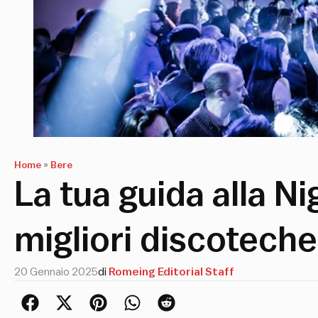
Home
»
Bere
La tua guida alla Ni
migliori discotech
20 Gennaio 2025
di
Romeing Editorial Staff