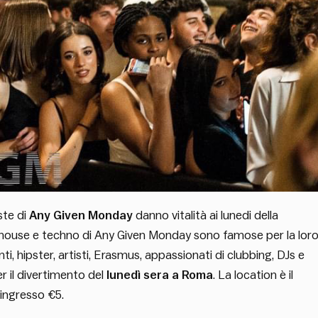
ste di
Any Given Monday
danno vitalità ai lunedi della
, house e techno di Any Given Monday sono famose per la lor
ti, hipster, artisti, Erasmus, appassionati di clubbing, DJs e
r il divertimento del
lunedì sera a Roma
. La location è il
’ingresso €5.