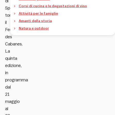
di
Corsi di cucina e le degustazioni di vino
Spagna,
Attività per le famiglie
torna
Amanti della storia
il
Natura e outdoor
Festival
des
Cabanes.
La
quinta
edizione,
in
programma
dal
21
maggio
al