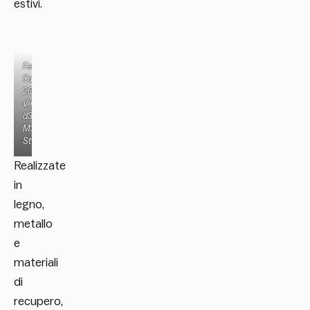
estivi.
Festival
Festival
Cabanes
Cabanes
2026_Salazar
2026_Pria
d3_©
Velia
M3
d3_©
Studio
M3
Studio
Realizzate
in
legno,
metallo
e
materiali
di
recupero,