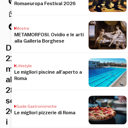
Romaeuropa Festival 2026
Mostre
METAMORFOSI. Ovidio e le arti
alla Galleria Borghese
Dal
21
Lifestyle
maggio
Le migliori piscine all’aperto a
al
Roma
28
settembre
Guide Gastronomiche
2026,
Le migliori pizzerie di Roma
i