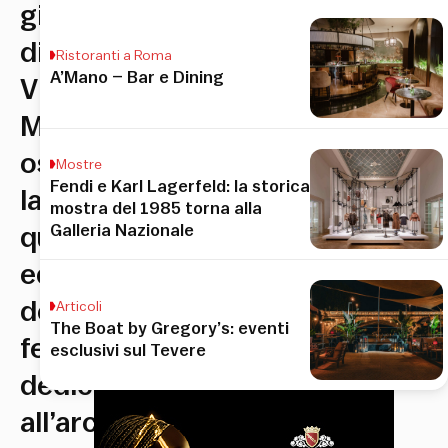
giardini
di
Ristoranti a Roma
A’Mano – Bar e Dining
Villa
Medici
ospitano
Mostre
Fendi e Karl Lagerfeld: la storica
la
mostra del 1985 torna alla
Galleria Nazionale
quinta
edizione
del
Articoli
The Boat by Gregory’s: eventi
festival
esclusivi sul Tevere
dedicato
all’architettura