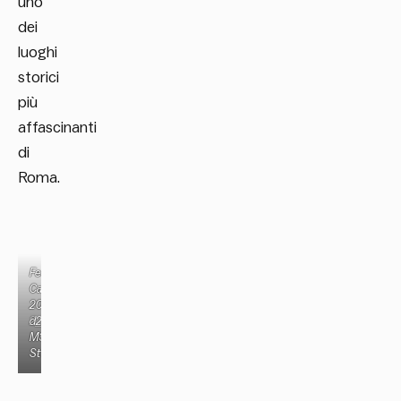
uno
dei
luoghi
storici
più
affascinanti
di
Roma.
Festival
Festival
Cabanes
Cabanes
2026_Naba
2026_Huttopia
2_©Daniele
d2_©
Molajoli
M3
Studio