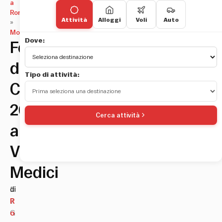
a
Roma
Attività
Alloggi
Voli
Auto
»
Mostre
Dove:
Festival
des
Tipo di attività:
Cabanes
2026
Cerca attività
a
Villa
Medici
1
di
7
R
G
o