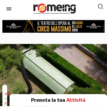
Home
»
Prenota la tua
Attività
Eventi