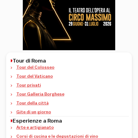
Tour di Roma
Tour del Colosseo
Tour del Vaticano
Tour privati
Tour Galleria Borghese
Tour della città
Gite di un giorno
Esperienze a Roma
Arte e artigianato
Corsi di cucina e le degustazioni di vino