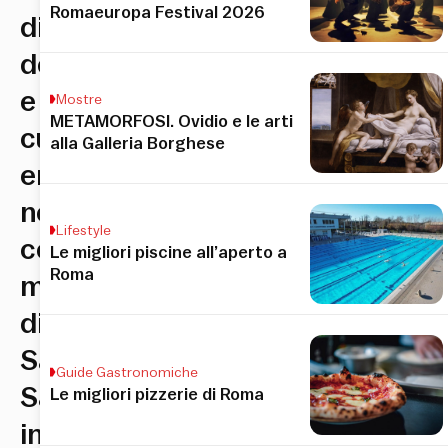
Romaeuropa Festival 2026
di
degustazioni
e
Mostre
METAMORFOSI. Ovidio e le arti
cultura
alla Galleria Borghese
enogastronomica
nel
Lifestyle
complesso
Le migliori piscine all’aperto a
Roma
monumentale
di
San
Guide Gastronomiche
Salvatore
Le migliori pizzerie di Roma
in