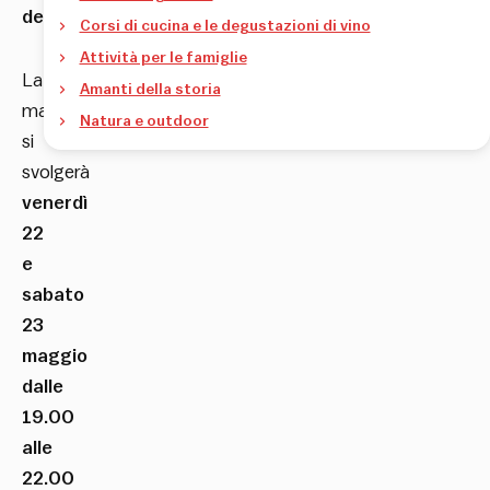
dell’Unesco
.”
Corsi di cucina e le degustazioni di vino
Attività per le famiglie
La
Amanti della storia
manifestazione
Natura e outdoor
si
svolgerà
venerdì
22
e
sabato
23
maggio
dalle
19.00
alle
22.00