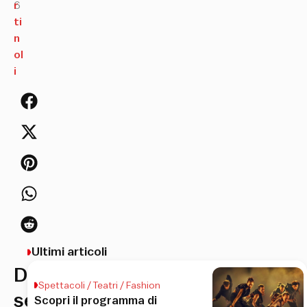
6
r
ti
n
ol
i
Ultimi articoli
Due
Spettacoli / Teatri / Fashion
serate
Scopri il programma di