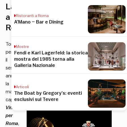
Lauro
a
Ristoranti a Roma
A’Mano – Bar e Dining
Roma
Torna
Mostre
per
Fendi e Karl Lagerfeld: la storica
mostra del 1985 torna alla
il
Galleria Nazionale
sesto
anno
la
Articoli
manifestazione
The Boat by Gregory’s: eventi
esclusivi sul Tevere
capitolina
Vino
per
Roma
,