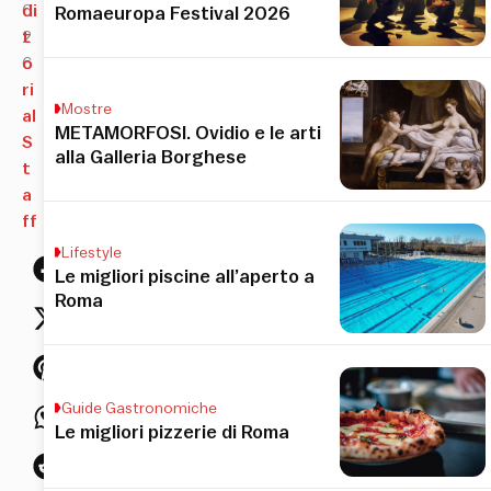
0
di
Romaeuropa Festival 2026
2
t
6
o
ri
Mostre
al
METAMORFOSI. Ovidio e le arti
S
alla Galleria Borghese
t
a
ff
Lifestyle
Le migliori piscine all’aperto a
Roma
Guide Gastronomiche
Le migliori pizzerie di Roma