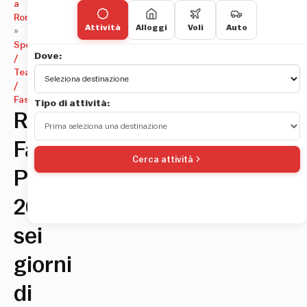
a
Roma
Attività
Alloggi
Voli
Auto
»
Spettacoli
Dove:
/
Teatri
/
Fashion
Tipo di attività:
Rome
Fashion
Cerca attività
Path
2026:
sei
giorni
di