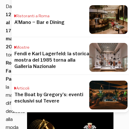
Dal
12
Ristoranti a Roma
A’Mano – Bar e Dining
al
17
maggio
2026
Mostre
Fendi e Karl Lagerfeld: la storica
torna
mostra del 1985 torna alla
Rome
Galleria Nazionale
Fashion
Path
,
la
Articoli
The Boat by Gregory’s: eventi
manifestazione
esclusivi sul Tevere
diffusa
dedicata
alla
moda