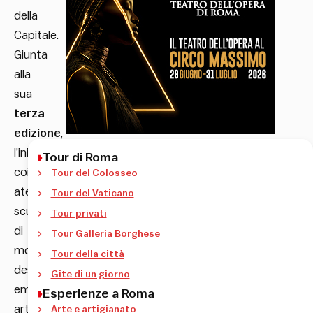
della
Capitale.
Giunta
alla
sua
terza
edizione
,
l’iniziativa
Tour di Roma
coinvolgerà
Tour del Colosseo
atelier,
Tour del Vaticano
scuole
Tour privati
di
Tour Galleria Borghese
moda,
Tour della città
designer
Gite di un giorno
emergenti,
Esperienze a Roma
artigiani,
Arte e artigianato