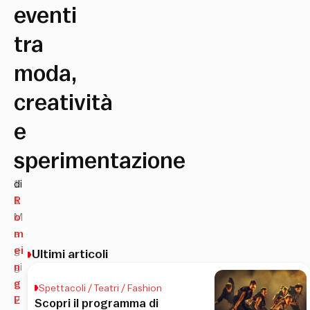
eventi
tra
moda,
creatività
e
sperimentazione
1
di
1
R
M
o
a
m
g
ei
Ultimi articoli
gi
n
o
g
Spettacoli / Teatri / Fashion
2
E
Scopri il programma di