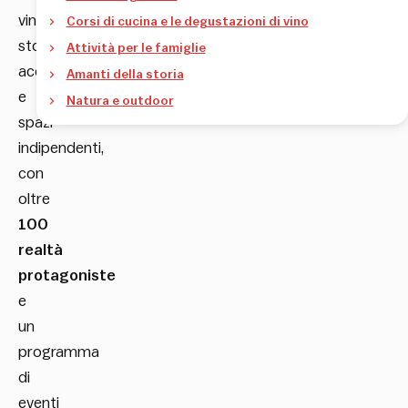
vintage
Corsi di cucina e le degustazioni di vino
store,
Attività per le famiglie
accademie
Amanti della storia
e
Natura e outdoor
spazi
indipendenti,
con
oltre
100
realtà
protagoniste
e
un
programma
di
eventi