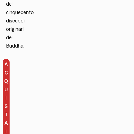
dei
cinquecento
discepoli
originari
del
Buddha.
A
C
Q
U
I
S
T
A
I