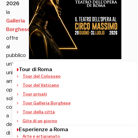
2026
la
Galleria
Borghese
offre
al
pubblico
un’occasione
Tour di Roma
unica:
Tour del Colosseo
ammirare
Tour del Vaticano
opere
Tour privati
solitamente
Tour Galleria Borghese
conservate
Tour della città
a
Gite di un giorno
decine
Esperienze a Roma
di
Arte e artigianato