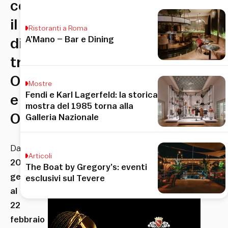
celebrare
il
Ristoranti a Roma
A’Mano – Bar e Dining
dialogo
tra
Oriente
Mostre
Fendi e Karl Lagerfeld: la storica
e
mostra del 1985 torna alla
Occidente
Galleria Nazionale
Dal
Articoli
20
The Boat by Gregory’s: eventi
gennaio
esclusivi sul Tevere
al
22
febbraio