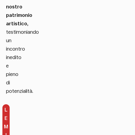
nostro
patrimonio
artistico,
testimoniando
un
incontro
inedito
e
pieno
di
potenzialità.
L
E
M