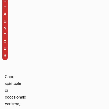
O
T
A
U
N
T
O
U
R
Capo
spirituale
di
eccezionale
carisma,