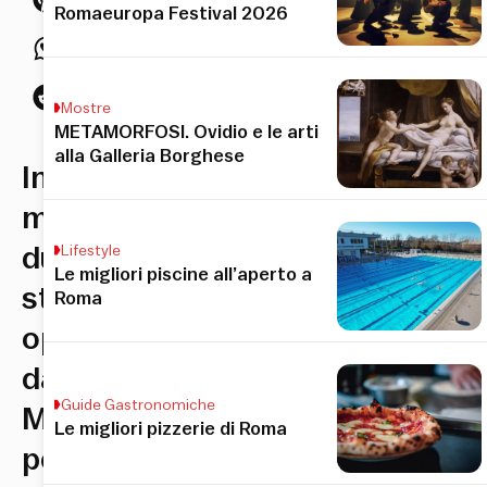
Romaeuropa Festival 2026
Mostre
METAMORFOSI. Ovidio e le arti
alla Galleria Borghese
In
mostra
due
Lifestyle
Le migliori piscine all’aperto a
straordinarie
Roma
opere
dalla
Guide Gastronomiche
Mongolia
Le migliori pizzerie di Roma
per