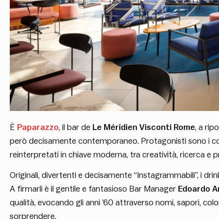
È
Paparazzo
, il bar de
Le Méridien Visconti Rome
, a ri
però decisamente contemporaneo. Protagonisti sono i cock
reinterpretati in chiave moderna, tra creatività, ricerca e
Originali, divertenti e decisamente “Instagrammabili”, i dr
A firmarli è il gentile e fantasioso Bar Manager
Edoardo A
qualità, evocando gli anni ’60 attraverso nomi, sapori, color
sorprendere.