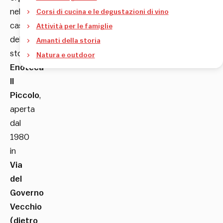
nel
Corsi di cucina e le degustazioni di vino
caso
Attività per le famiglie
della
Amanti della storia
storica
Natura e outdoor
Enoteca
Il
Piccolo
,
aperta
dal
1980
in
Via
del
Governo
Vecchio
(dietro