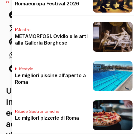
o
Romaeuropa Festival 2026
Mostre
METAMORFOSI. Ovidio e le arti
alla Galleria Borghese
Lifestyle
Le migliori piscine all’aperto a
Roma
Un’enoteca
intima
ed
Guide Gastronomiche
Le migliori pizzerie di Roma
accogliente