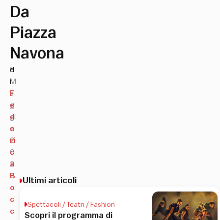
Da
Piazza
Navona
8
d
M
i
a
F
g
e
gi
d
o
e
2
ri
0
c
2
a
6
B
Ultimi articoli
o
c
Spettacoli / Teatri / Fashion
c
Scopri il programma di