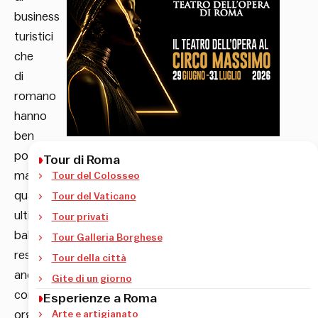
business
turistici
che
di
romano
hanno
ben
poco,
Tour di Roma
ma
Tour del Colosseo
qualche
Tour del Vaticano
ultimo
Tour privati
baluardo
Tour Galleria Borghese
resiste
Tour della città
ancora
Gite di un giorno
con
Esperienze a Roma
orgoglio:
Arte e artigianato