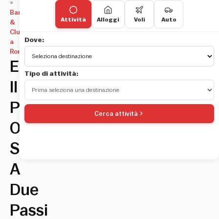
»
Bar
Attività
Alloggi
Voli
Auto
&
Club
Dove:
a
Roma
Enoteca
Tipo di attività:
Il
Piccolo:
Cerca attività
Oasi
Storica
A
Due
Passi