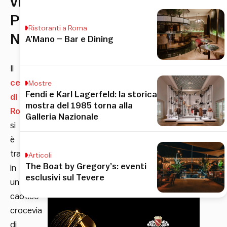
vicino
Piazza
Ristoranti a Roma
Navona
A’Mano – Bar e Dining
Il
centro
Mostre
Fendi e Karl Lagerfeld: la storica
di
mostra del 1985 torna alla
Roma
Galleria Nazionale
si
è
trasformato
Articoli
The Boat by Gregory’s: eventi
in
esclusivi sul Tevere
un
caotico
crocevia
di