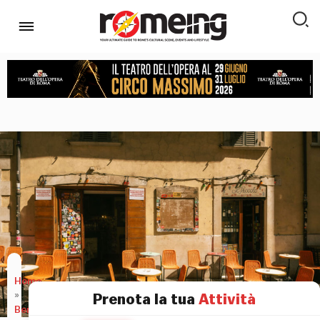
Home
»
Prenota la tua
Attività
Bere