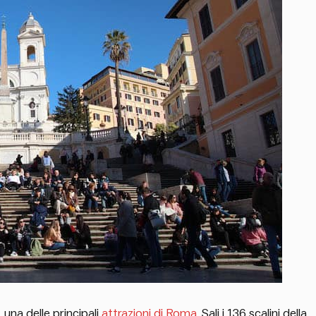
, una delle principali
attrazioni di Roma
. Sali i 136 scalini della