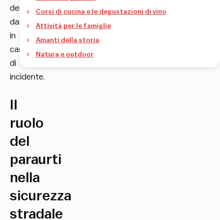
dei
Corsi di cucina e le degustazioni di vino
danni
Attività per le famiglie
in
Amanti della storia
caso
Natura e outdoor
di
incidente.
Il
ruolo
del
paraurti
nella
sicurezza
stradale