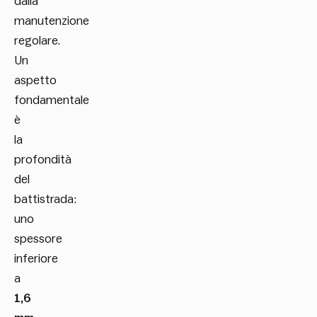
dalla
manutenzione
regolare.
Un
aspetto
fondamentale
è
la
profondità
del
battistrada:
uno
spessore
inferiore
a
1,6