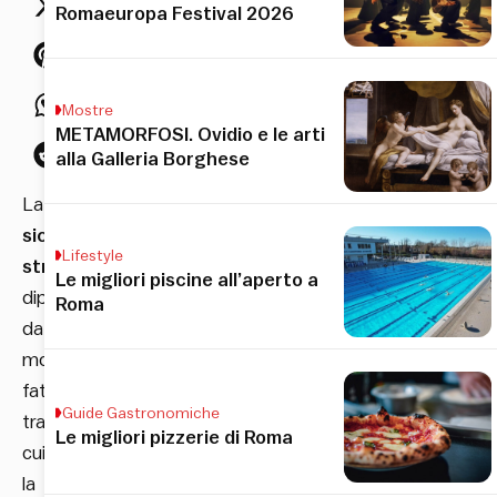
Romaeuropa Festival 2026
Mostre
METAMORFOSI. Ovidio e le arti
alla Galleria Borghese
La
sicurezza
Lifestyle
stradale
Le migliori piscine all’aperto a
dipende
Roma
da
molteplici
fattori,
Guide Gastronomiche
tra
Le migliori pizzerie di Roma
cui
la