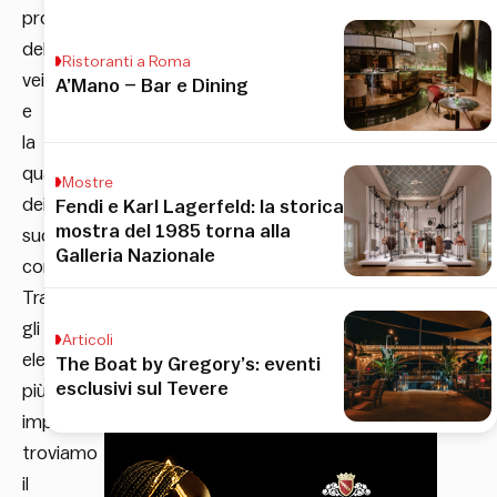
progettazione
del
Ristoranti a Roma
veicolo
A’Mano – Bar e Dining
e
la
qualità
Mostre
dei
Fendi e Karl Lagerfeld: la storica
mostra del 1985 torna alla
suoi
Galleria Nazionale
componenti.
Tra
gli
Articoli
elementi
The Boat by Gregory’s: eventi
esclusivi sul Tevere
più
importanti
troviamo
il