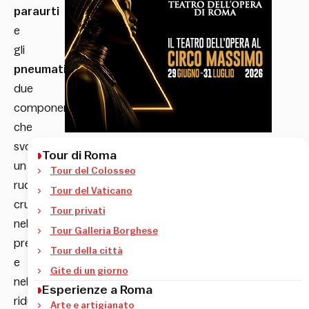
paraurti
e
gli
pneumatici
,
due
componenti
che
svolgono
Tour di Roma
un
Tour del Colosseo
ruolo
Tour del Vaticano
cruciale
Tour privati
nella
Tour Galleria Borghese
prevenzione
Tour della città
e
Gite di un giorno
nella
Esperienze a Roma
riduzione
Arte e artigianato