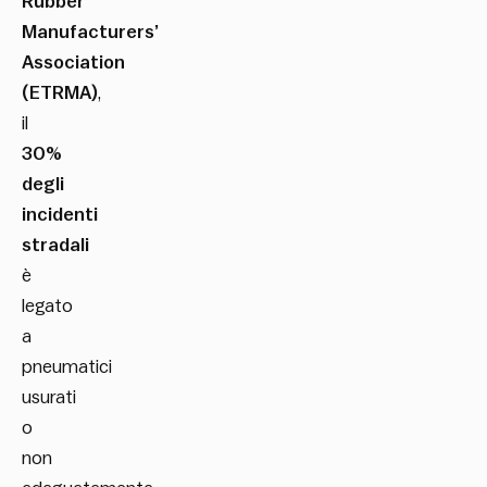
Rubber
Manufacturers’
Association
(ETRMA)
,
il
30%
degli
incidenti
stradali
è
legato
a
pneumatici
usurati
o
non