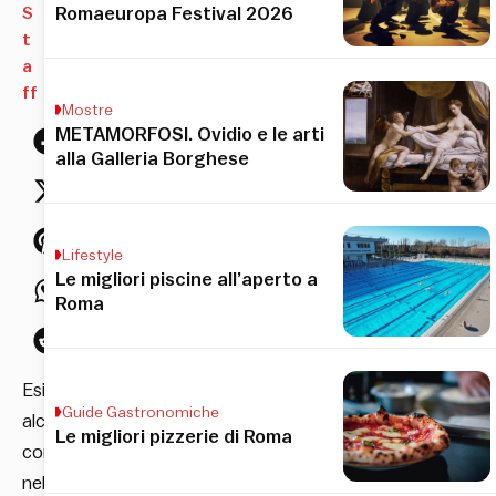
S
Romaeuropa Festival 2026
t
a
ff
Mostre
METAMORFOSI. Ovidio e le arti
alla Galleria Borghese
Lifestyle
Le migliori piscine all’aperto a
Roma
Esistono
Guide Gastronomiche
alcune
Le migliori pizzerie di Roma
combinazioni
nel