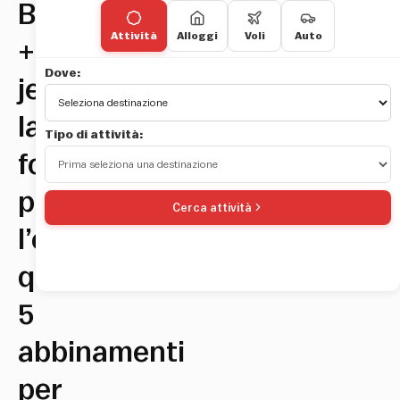
Blazer
Attività
Alloggi
Voli
Auto
+
Dove:
jeans:
la
Tipo di attività:
formula
per
Cerca attività
l’eleganza
quotidiana.
5
abbinamenti
per