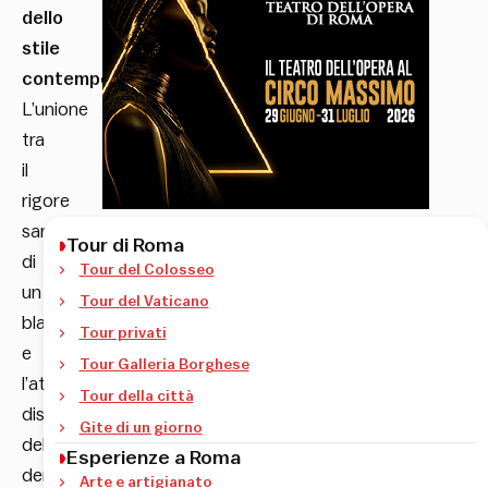
dello
stile
contemporaneo
.
L’unione
tra
il
rigore
sartoriale
Tour di Roma
di
Tour del Colosseo
un
Tour del Vaticano
blazer
Tour privati
e
Tour Galleria Borghese
l’attitudine
Tour della città
disinvolta
Gite di un giorno
del
Esperienze a Roma
denim
Arte e artigianato