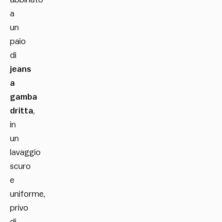
a
un
paio
di
jeans
a
gamba
dritta
,
in
un
lavaggio
scuro
e
uniforme,
privo
di