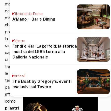
mondo
della
Ristoranti a Roma
moda
A’Mano – Bar e Dining
che
possiedono
la
Mostre
rara
Fendi e Karl Lagerfeld: la storica
mostra del 1985 torna alla
capacità
Galleria Nazionale
di
trascendere
le
Articoli
tendenze
The Boat by Gregory’s: eventi
esclusivi sul Tevere
passeggere,
affermandosi
come
pilastri