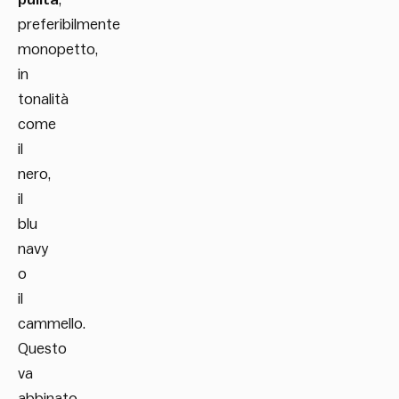
preferibilmente
monopetto,
in
tonalità
come
il
nero,
il
blu
navy
o
il
cammello.
Questo
va
abbinato