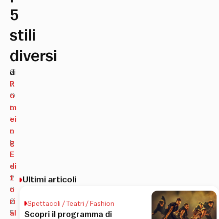
5
stili
diversi
2
di
7
R
O
o
t
m
t
ei
o
n
b
g
r
E
e
di
2
t
Ultimi articoli
0
o
2
ri
Spettacoli / Teatri / Fashion
5
al
Scopri il programma di