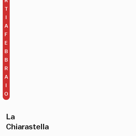
R
T
I
A
F
E
B
B
R
A
I
O
La
Chiarastella