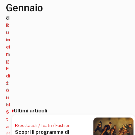
Gennaio
3
di
1
R
D
o
ic
m
e
ei
m
n
b
g
r
E
e
di
2
t
0
o
2
ri
5
al
Ultimi articoli
S
t
Spettacoli / Teatri / Fashion
a
Scopri il programma di
ff