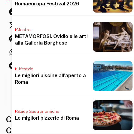
Romaeuropa Festival 2026
Mostre
METAMORFOSI. Ovidio e le arti
alla Galleria Borghese
Lifestyle
Le migliori piscine all’aperto a
Roma
to
olo
Guide Gastronomiche
Calendario
Le migliori pizzerie di Roma
Concerti