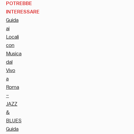
POTREBBE
INTERESSARE
Guida
ai
Locali
con
Musica
dal
Vivo
a
Roma
–
JAZZ
&
BLUES
Guida