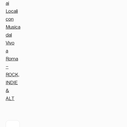
ai
Locali
con
Musica
dal
Vivo
a
Roma
–
ROCK,
INDIE
&
ALT