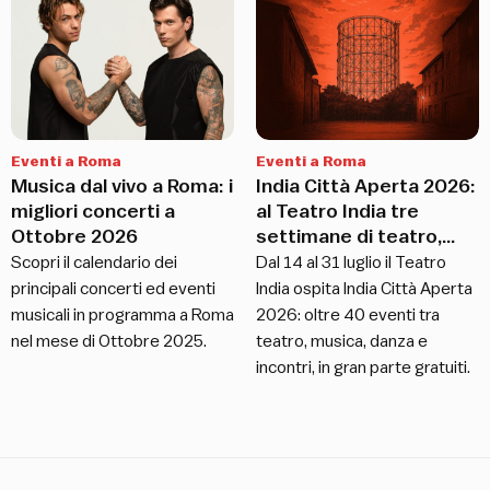
Eventi a Roma
Eventi a Roma
Musica dal vivo a Roma: i
India Città Aperta 2026:
migliori concerti a
al Teatro India tre
Ottobre 2026
settimane di teatro,
musica e danza sotto il
Scopri il calendario dei
Dal 14 al 31 luglio il Teatro
Gazometro
principali concerti ed eventi
India ospita India Città Aperta
musicali in programma a Roma
2026: oltre 40 eventi tra
nel mese di Ottobre 2025.
teatro, musica, danza e
incontri, in gran parte gratuiti.