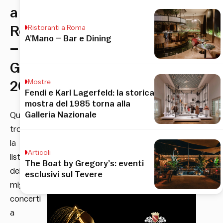
a
Roma
Ristoranti a Roma
A’Mano – Bar e Dining
–
Gennaio
Mostre
2026
Fendi e Karl Lagerfeld: la storica
mostra del 1985 torna alla
Galleria Nazionale
Qui
trovi
la
Articoli
lista
The Boat by Gregory’s: eventi
dei
esclusivi sul Tevere
migliori
concerti
a