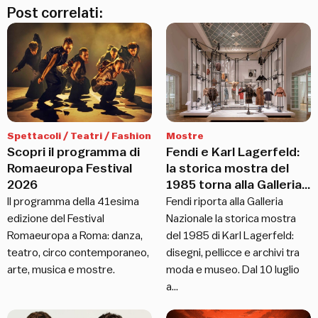
Post correlati:
Spettacoli / Teatri / Fashion
Mostre
Scopri il programma di
Fendi e Karl Lagerfeld:
Romaeuropa Festival
la storica mostra del
2026
1985 torna alla Galleria
Nazionale
Il programma della 41esima
Fendi riporta alla Galleria
edizione del Festival
Nazionale la storica mostra
Romaeuropa a Roma: danza,
del 1985 di Karl Lagerfeld:
teatro, circo contemporaneo,
disegni, pellicce e archivi tra
arte, musica e mostre.
moda e museo. Dal 10 luglio
a…