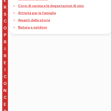
E
Corsi di cucina e le degustazioni di vino
R
Attività per le famiglie
S
Amanti della storia
C
Natura e outdoor
O
P
R
I
R
E
I
C
O
N
C
E