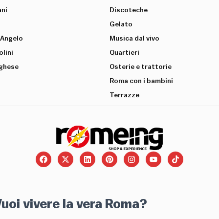
ani
Discoteche
Gelato
’Angelo
Musica dal vivo
lini
Quartieri
rghese
Osterie e trattorie
Roma con i bambini
Terrazze
uoi vivere la vera Roma?