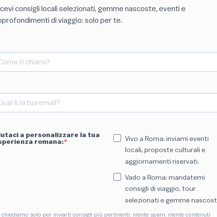
icevi consigli locali selezionati, gemme nascoste, eventi e
pprofondimenti di viaggio: solo per te.
iutaci a personalizzare la tua
Vivo a Roma: inviami eventi
sperienza romana:
locali, proposte culturali e
aggiornamenti riservati.
Vado a Roma: mandatemi
consigli di viaggio, tour
selezionati e gemme nascost
 chiediamo solo per inviarti consigli più pertinenti: niente spam, niente contenuti