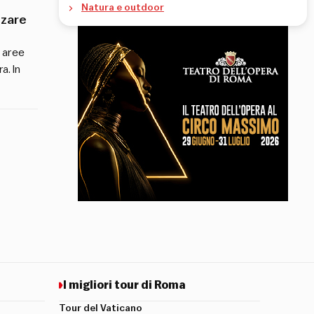
Natura e outdoor
zzare
e aree
a. In
I migliori tour di Roma
Tour del Vaticano