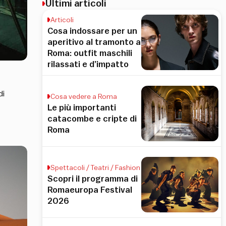
Ultimi articoli
Articoli
Cosa indossare per un
aperitivo al tramonto a
Roma: outfit maschili
rilassati e d’impatto
di
Cosa vedere a Roma
Le più importanti
catacombe e cripte di
Roma
Spettacoli / Teatri / Fashion
Scopri il programma di
Romaeuropa Festival
2026