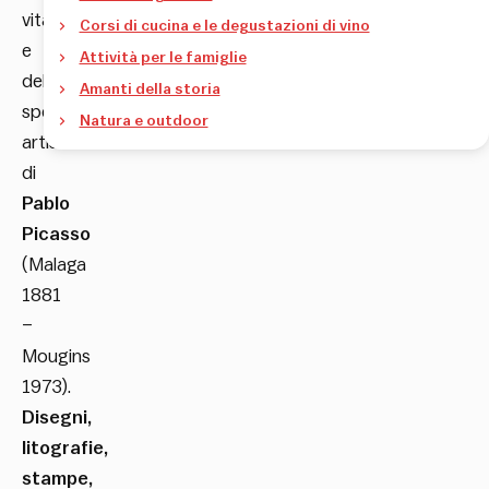
vita
Corsi di cucina e le degustazioni di vino
e
Attività per le famiglie
delle
Amanti della storia
sperimentazioni
Natura e outdoor
artistiche
di
Pablo
Picasso
(Malaga
1881
–
Mougins
1973).
Disegni,
litografie,
stampe,