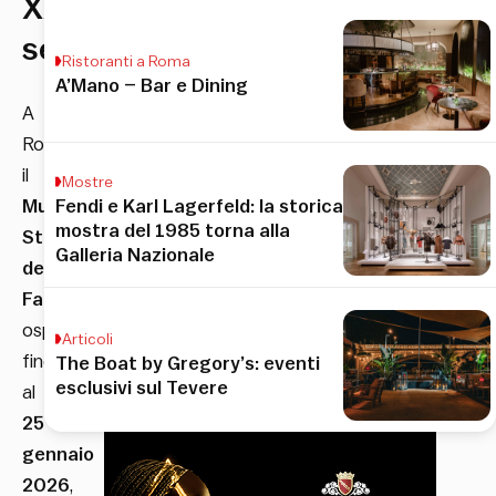
XX
secolo
Ristoranti a Roma
A’Mano – Bar e Dining
A
Roma
il
Mostre
Museo
Fendi e Karl Lagerfeld: la storica
mostra del 1985 torna alla
Storico
Galleria Nazionale
della
Fanteria
ospita,
Articoli
fino
The Boat by Gregory’s: eventi
esclusivi sul Tevere
al
25
gennaio
2026
,