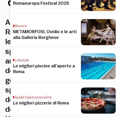
Romaeuropa Festival 2026
A
Mostre
Roma
METAMORFOSI. Ovidio e le arti
alla Galleria Borghese
le
sperimentazioni
artistiche
Lifestyle
Le migliori piscine all’aperto a
del
Roma
genio
spagnolo
Guide Gastronomiche
dell’arte
Le migliori pizzerie di Roma
del