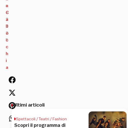
r
a
e
C
2
a
0
ll
2
o
5
c
c
h
i
a
Ultimi articoli
Spettacoli / Teatri / Fashion
Scopri il programma di