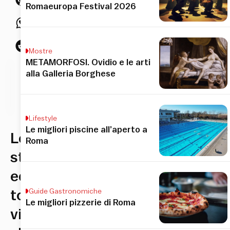
Romaeuropa Festival 2026
Mostre
METAMORFOSI. Ovidio e le arti
alla Galleria Borghese
to
olo
Lifestyle
Le migliori piscine all’aperto a
Lo
Roma
storico
edifico
Guide Gastronomiche
torna
Le migliori pizzerie di Roma
visitabile