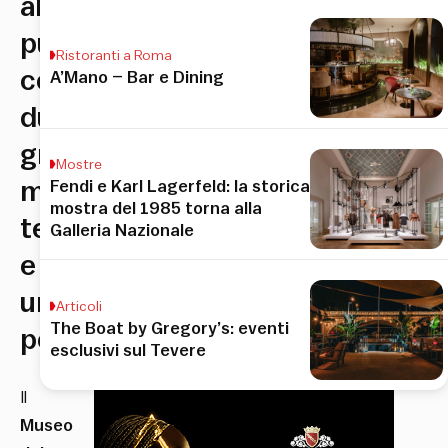
al
pubblico
Ristoranti a Roma
con
A’Mano – Bar e Dining
due
grandi
Mostre
mostre
Fendi e Karl Lagerfeld: la storica
mostra del 1985 torna alla
temporanee
Galleria Nazionale
e
un’esposizione
Articoli
The Boat by Gregory’s: eventi
permanente
esclusivi sul Tevere
Il
Museo