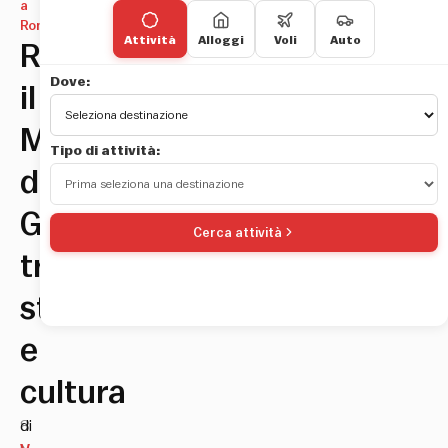
a
Roma
Attività
Alloggi
Voli
Auto
Riapre
Dove:
il
Museo
Tipo di attività:
del
Genio
Cerca attività
tra
storia
e
cultura
8
di