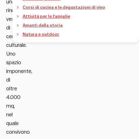
una
Corsi di cucina e le degustazioni di vino
rinnovata
Attività per le famiglie
veste
Amanti della storia
di
Natura e outdoor
centro
culturale.
Uno
spazio
imponente,
di
oltre
4.000
mq,
nel
quale
convivono