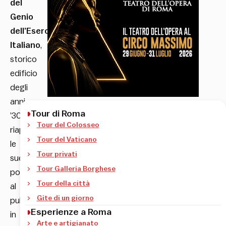
del
Genio
dell’Esercito
Italiano
,
storico
edificio
degli
anni
Tour di Roma
’30,
Tour del Colosseo
riapre
Tour del Vaticano
le
Tour privati
sue
Tour Galleria Borghese
porte
Tour della città
al
Gite di un giorno
pubblico
Esperienze a Roma
in
Arte e artigianato