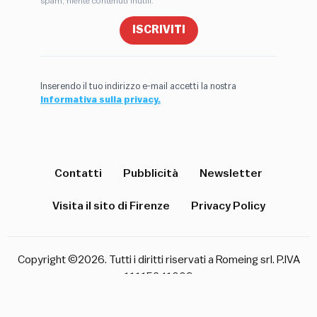
spam, niente contenuti inutili.
ISCRIVITI
Inserendo il tuo indirizzo e-mail accetti la nostra
Informativa sulla privacy.
Contatti
Pubblicità
Newsletter
Visita il sito di Firenze
Privacy Policy
Copyright ©2026. Tutti i diritti riservati a Romeing srl. P.IVA
11115241009
English
(
Inglese
)
Italiano